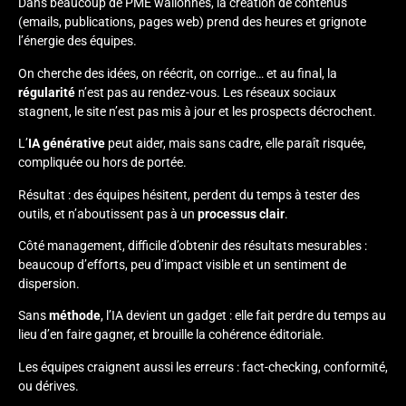
Dans beaucoup de
PME wallonnes
, la création de contenus
(emails, publications, pages web) prend des heures et grignote
l’énergie des équipes.
On cherche des idées, on réécrit, on corrige… et au final, la
régularité
n’est pas au rendez-vous. Les réseaux sociaux
stagnent, le site n’est pas mis à jour et les prospects décrochent.
L’
IA générative
peut aider, mais sans cadre, elle paraît
risquée
,
compliquée
ou
hors de portée
.
Résultat : des équipes hésitent, perdent du temps à tester des
outils, et n’aboutissent pas à un
processus clair
.
Côté management, difficile d’obtenir des
résultats mesurables
:
beaucoup d’efforts, peu d’impact visible et un sentiment de
dispersion.
Sans
méthode
, l’IA devient un gadget : elle
fait perdre du temps
au
lieu d’en faire gagner, et brouille la
cohérence éditoriale
.
Les équipes craignent aussi les erreurs :
fact-checking
,
conformité
,
ou
dérives
.