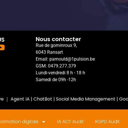
Nous contacter
US
Rue de gominroux 9,
6043 Ransart
Email: parnould@1pulsion.be
GSM: 0479.277.379
Lundi-vendredi 8 h - 18 h
Samedi de 09h -12h
ve
｜
Agent IA
|
ChatBot
|
Social Media Management
|
Goo
ormation digitale
IA ACT Audit
RGPD Audit