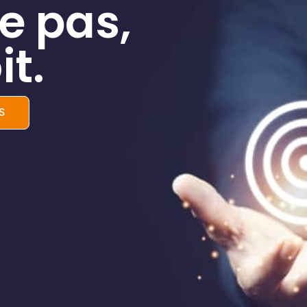
e pas,
it.
S