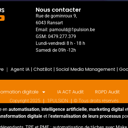
Nous contacter
US
Rue de gominroux 9,
6043 Ransart
Email: parnould@1pulsion.be
GSM: 0479.277.379
Lundi-vendredi 8 h - 18 h
Samedi de 09h -12h
ve
｜
Agent IA
|
ChatBot
|
Social Media Management
|
Goo
ormation digitale
IA ACT Audit
RGPD Audit
Copyright 2025 ｜ 1PULSION ｜© Tous droits réservés
ée en
automatisation
,
intelligence artificielle
,
marketing digital
e
ansformation digitale
et l’
externalisation de leurs processus
pou
dépendants, TPE et PME : automatisation de tâches avec Make et A