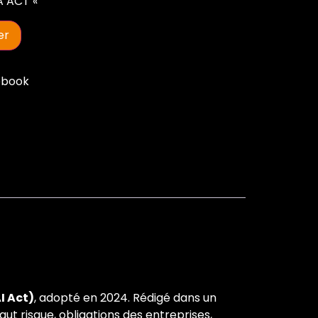
A ACT «
er
ebook
I Act)
, adopté en 2024. Rédigé dans un
haut risque, obligations des entreprises,