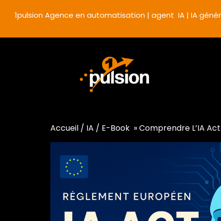
1pulsion Agence en automatisation | agent IA | IA génér
Accueil
/
IA
/ E-Book » Comprendre L’IA Act