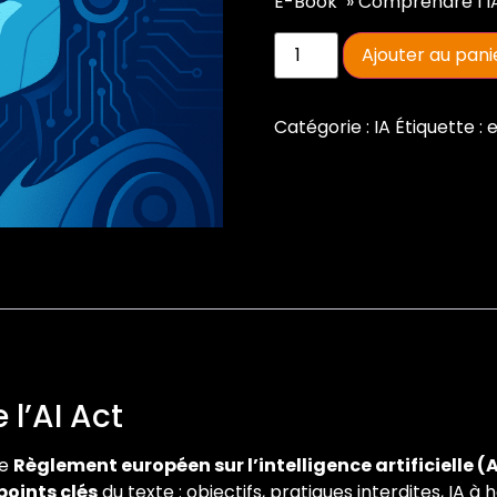
E-Book » Comprendre l’I
Ajouter au pani
Catégorie :
IA
Étiquette :
l’AI Act
le
Règlement européen sur l’intelligence artificielle (A
points clés
du texte : objectifs, pratiques interdites, IA à 