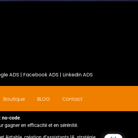
gle ADS
|
Facebook ADS
|
Linkedin ADS
Boutique
BLOG
Contact
t
no-code
.
r gagner en efficacité et en sérénité.
irtable, création d’assistants IA, stratégie