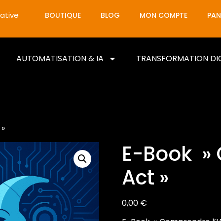
ative
BOUTIQUE
BLOG
MON COMPTE
PAN
AUTOMATISATION & IA
TRANSFORMATION DI
 »
E-Book » 
Act »
0,00
€