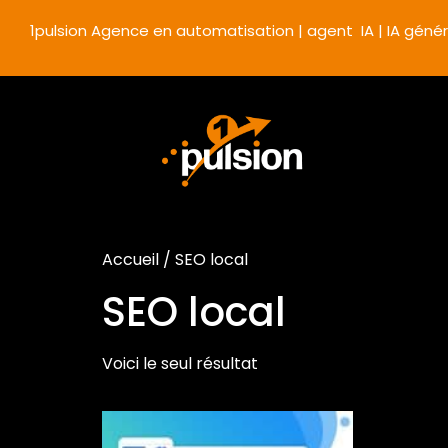
1pulsion Agence en automatisation | agent IA | IA génér
Accueil
/ SEO local
SEO local
Voici le seul résultat