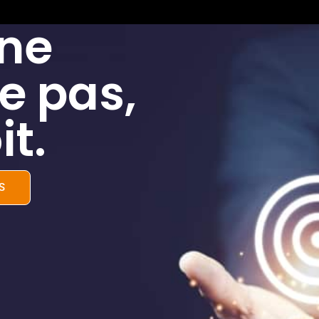
 ne
e pas,
it.
S