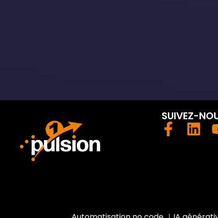
SUIVEZ-NO
Automatisation no code
｜
IA générati