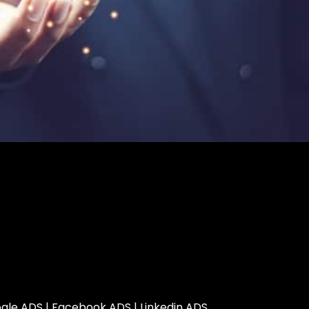
gle ADS
|
Facebook ADS
|
Linkedin ADS