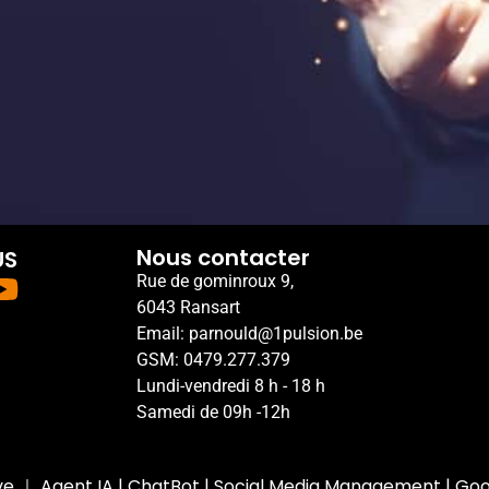
Nous contacter
US
Rue de gominroux 9,
6043 Ransart
Email: parnould@1pulsion.be
GSM: 0479.277.379
Lundi-vendredi 8 h - 18 h
Samedi de 09h -12h
ve
｜
Agent IA
|
ChatBot
|
Social Media Management
|
Goo