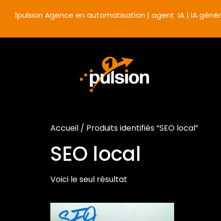
1pulsion Agence en automatisation | agent IA | IA génér
Accueil
/ Produits identifiés “SEO local”
SEO local
Voici le seul résultat