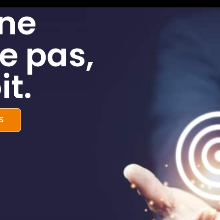
 ne
e pas,
it.
S