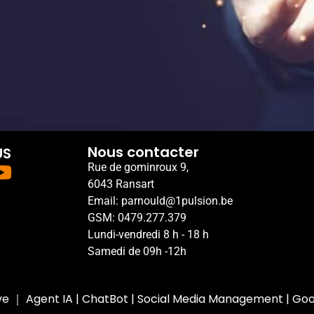
Nous contacter
US
Rue de gominroux 9,
6043 Ransart
Email: parnould@1pulsion.be
GSM: 0479.277.379
Lundi-vendredi 8 h - 18 h
Samedi de 09h -12h
ve
｜
Agent IA
|
ChatBot
|
Social Media Management
|
Goo