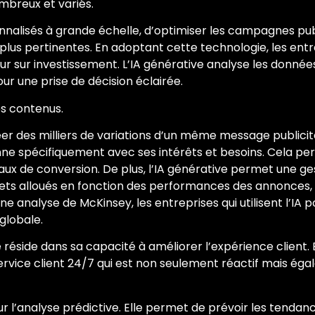
mbreux et variés.
alisés à grande échelle, d’optimiser les campagnes publ
 plus pertinentes. En adoptant cette technologie, les ent
r sur investissement. L’IA générative analyse les données
our une prise de décision éclairée.
es contenus.
créer des milliers de variations d’un même message public
onne spécifiquement avec ses intérêts et besoins. Cela
aux de conversion. De plus, l’IA générative permet une g
ets alloués en fonction des performances des annonces, 
on une analyse de McKinsey, les entreprises qui utilisent l
globale.
réside dans sa capacité à améliorer l’expérience client. E
service client 24/7 qui est non seulement réactif mais é
 pour l’analyse prédictive. Elle permet de prévoir les tend