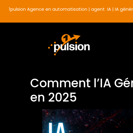
1pulsion Agence en automatisation | agent IA | IA génér
Comment l’IA Géné
en 2025