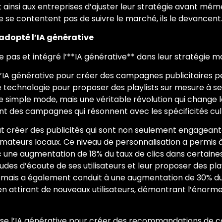
nsi aux entreprises d’ajuster leur stratégie avant même 
e se contentent pas de suivre le marché, ils le devancent
 adopté l’IA générative
 pas et intégré l’**IA générative** dans leur stratégie m
 l’IA générative pour créer des campagnes publicitaires 
te technologie pour proposer des playlists sur mesure à ses
ne simple mode, mais une véritable révolution qui change 
 des campagnes qui résonnent avec les spécificités cul
eut créer des publicités qui sont non seulement engageant
mateurs locaux. Ce niveau de personnalisation a permis 
c une augmentation de 18% du taux de clics dans certaine
bitudes d’écoute de ses utilisateurs et leur proposer des p
r, mais a également conduit à une augmentation de 30% d
t en attirant de nouveaux utilisateurs, démontrant l’énorme
utilise l’IA générative pour créer des recommandations de