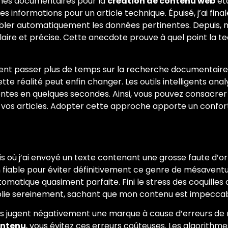
rches documentaires pour la
création de contenu web
éta
 des informations pour un article technique. Épuisé, j’ai 
mbler automatiquement les données pertinentes. Depuis, mo
ire et précise. Cette anecdote prouve à quel point la tec
ent passer plus de temps sur la recherche documentaire
cette réalité peut enfin changer. Les outils intelligents a
nentes en quelques secondes. Ainsi, vous pouvez consacre
 de vos articles. Adopter cette approche apporte un con
 où j’ai envoyé un texte contenant une grosse faute d’o
fiable pour éviter définitivement ce genre de mésaventure.
tomatique quasiment parfaite. Fini le stress des coquilles o
 publie sereinement, sachant que mon contenu est impeccab
s jugent négativement une marque à cause d’erreurs de ré
ontenu
, vous évitez ces erreurs coûteuses. Les algorithm