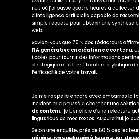
Avant d’utiliser l’IA générative, mes reche
nuit où j’ai passé quatre heures à collecter
d’intelligence artificielle capable de rasse
simple requête pour obtenir une synthèse cla
web.
Saviez-vous que 75 % des rédacteurs affirm
l’
IA générative en création de contenu
, 
fiables pour fournir des informations perti
stratégique et à l’amélioration stylistique
l’efficacité de votre travail.
Je me rappelle encore avec embarras la fois
incident m’a poussé à chercher une solution 
de contenu
, je bénéficie d’une relecture au
linguistique de mes textes. Aujourd’hui, je
Selon une enquête, près de 80 % des lecteur
générative appliquée à la création de c