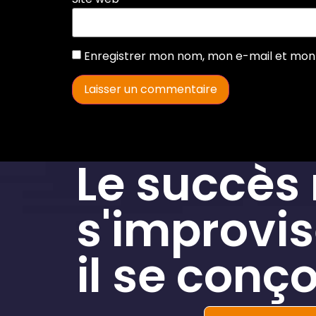
Enregistrer mon nom, mon e-mail et mon 
Le succès
s'improvis
il se conço