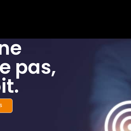
 ne
e pas,
it.
S