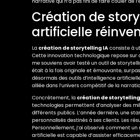
narrative qui n’a pas fini de faire couler de l
Création de story
artificielle réinve
La
création de storytelling IA
consiste à ut
Cette innovation technologique repose sur 
me souviens avoir testé un outil de storytell
était à la fois originale et émouvante, surp
désormais des outils d’intelligence artificiell
alliée dans l’univers compétitif de la narratio
Concrètement, la
création de storytelling
technologies permettent d’analyser des mill
différents publics. L’année dernière, une sta
personnalisés destinés à ses clients. Les ré
Personnellement, j’ai observé comment un ré
artificielle est capable d’assister efficacem