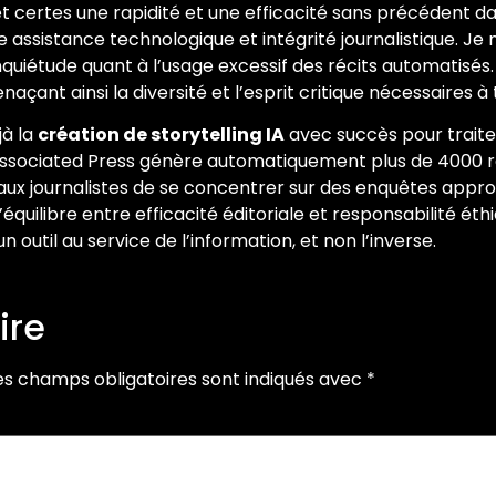
met certes une rapidité et une efficacité sans précédent dan
e assistance technologique et intégrité journalistique. J
iétude quant à l’usage excessif des récits automatisés. Sel
açant ainsi la diversité et l’esprit critique nécessaires 
jà la
création de storytelling IA
avec succès pour trait
 Associated Press génère automatiquement plus de 4000 ré
aux journalistes de se concentrer sur des enquêtes approf
quilibre entre efficacité éditoriale et responsabilité éthiq
 outil au service de l’information, et non l’inverse.
ire
es champs obligatoires sont indiqués avec
*