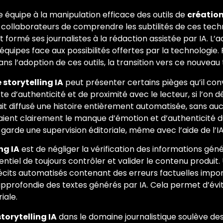
e équipe à la manipulation efficace des outils de
création
ollaborateurs de comprendre les subtilités de ces technol
rmé ses journalistes à la rédaction assistée par IA. L’
uipes face aux possibilités offertes par la technologie.
s l’adoption de ces outils, la transition vers ce nouveau 
 storytelling IA
peut présenter certains pièges qu’il conv
perte d’authenticité et de proximité avec le lecteur, si l’
 diffusé une histoire entièrement automatisée, sans auc
vaient clairement le manque d’émotion et d’authenticité d
garde une supervision éditoriale, même avec l’aide de l’IA
ng IA
est de négliger la vérification des informations génér
ssentiel de toujours contrôler et valider le contenu prod
récits automatisés contenant des erreurs factuelles import
approfondie des textes générés par IA. Cela permet d’év
iale.
torytelling IA
dans le domaine journalistique soulève des 