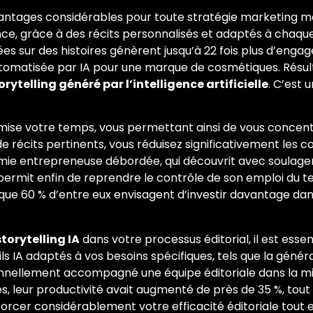
antages considérables pour toute stratégie marketing 
ce, grâce à des récits personnalisés et adaptés à chaque 
 sur des histoires génèrent jusqu’à 22 fois plus d’engage
isée par IA pour une marque de cosmétiques. Résultat 
orytelling généré par l’intelligence artificielle
. C’est
mise votre temps, vous permettant ainsi de vous concent
 récits pertinents, vous réduisez significativement les coût
amie entrepreneuse débordée, qui découvrit avec soulagem
ui permit enfin de reprendre le contrôle de son emploi d
que 60 % d’entre eux envisagent d’investir davantage da
torytelling IA
dans votre processus éditorial, il est essen
ls IA adaptés à vos besoins spécifiques, tels que la généra
rsonnellement accompagné une équipe éditoriale dans la mis
s, leur productivité avait augmenté de près de 35 %, tou
forcer considérablement votre efficacité éditoriale tout 