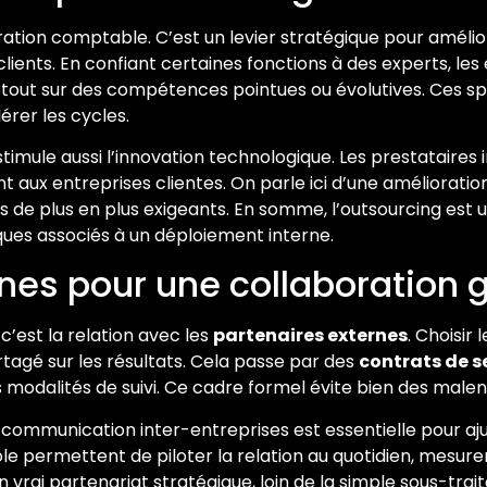
tion comptable. C’est un levier stratégique pour amélio
 clients. En confiant certaines fonctions à des experts, le
, surtout sur des compétences pointues ou évolutives. Ces
érer les cycles.
 stimule aussi l’innovation technologique. Les prestataires
t aux entreprises clientes. On parle ici d’une amélioration
e plus en plus exigeants. En somme, l’outsourcing est u
sques associés à un déploiement interne.
rnes pour une collaboration
 c’est la relation avec les
partenaires externes
. Choisir
tagé sur les résultats. Cela passe par des
contrats de s
es modalités de suivi. Ce cadre formel évite bien des male
La communication inter-entreprises est essentielle pour a
le permettent de piloter la relation au quotidien, mesure
un vrai partenariat stratégique, loin de la simple sous-tra