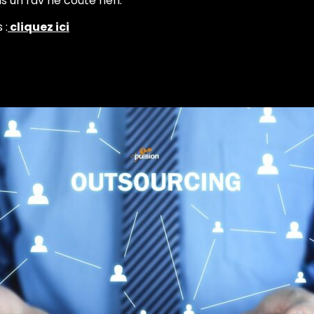
s un rdv ne coûte rien.
 :
cliquez ici