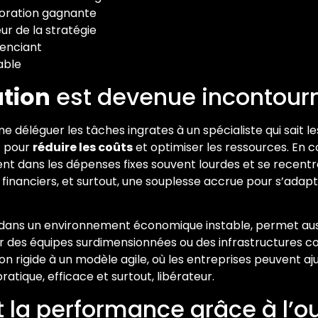
boration gagnante
œur de la stratégie
érenciant
able
ation
est devenue incontour
e déléguer les tâches ingrates à un spécialiste qui sait le
t pour
réduire les coûts
et optimiser les ressources. En c
ent dans les dépenses fixes souvent lourdes et se recentr
inanciers, et surtout, une souplesse accrue pour s’adapte
se dans un environnement économique instable, permet auss
r des équipes surdimensionnées ou des infrastructures c
rigide à un modèle agile, où les entreprises peuvent ajus
tique, efficace et surtout, libérateur.
et la performance grâce à l’o