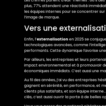
Les chiffres parlent d’eux-mêmes : 88% des c
plus, 77% attendent une réactivité immédiate
les équipes internes pour se concentrer sur 
l’image de marque.
Vers une externalisat
Enfin, l’
externalisation
en 2025 se conjugue 
technologiques avancées, comme l’intelligence
performants. Cette dynamique favorise une a
Par ailleurs, les entreprises et leurs parten
impact environnemental et à promouvoir des 
économiques immédiats. C’est aussi une mani
Au fil des années, j’ai vu des entreprises hés
gagnent en sérénité, en performance, et même
clients plus satisfaits, et son équipe intern
clés, c’est aussi ouvrir la porte à de belles 