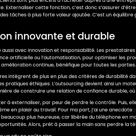
lients sont plus enclins à racheter auprès d’une entreprise
. Externaliser cette fonction, c’est donc s’assurer d’être
des tâches à plus forte valeur ajoutée. C’est un équilibre 
ion innovante et durable
aussi avec innovation et responsabilité. Les prestataires 
 artificielle ou l’automatisation, pour optimiser les proc
mélioration continue, bénéfique pour toutes les parties.
aires intègrent de plus en plus des critères de durabilité d
pratiques éthiques. L’outsourcing devient ainsi un moteur
ère de construire une relation de confiance durable, où 
iter à externaliser, par peur de perdre le contrôle. Puis, e
 en plaisir au travail. Pour ma part, j’ai une anecdote : u
e… beaucoup plus heureuse, car libérée du téléphone en mode
opportunités. Alors, prêt à passer la main sans perdre la tê